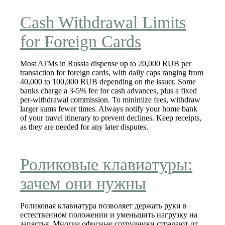
Cash Withdrawal Limits
for Foreign Cards
Most ATMs in Russia dispense up to 20,000 RUB per
transaction for foreign cards, with daily caps ranging from
40,000 to 100,000 RUB depending on the issuer. Some
banks charge a 3‑5% fee for cash advances, plus a fixed
per‑withdrawal commission. To minimize fees, withdraw
larger sums fewer times. Always notify your home bank
of your travel itinerary to prevent declines. Keep receipts,
as they are needed for any later disputes.
Роликовые клавиатуры:
зачем они нужны
Роликовая клавиатура позволяет держать руки в
естественном положении и уменьшить нагрузку на
запястья. Многие офисные сотрудники страдают от